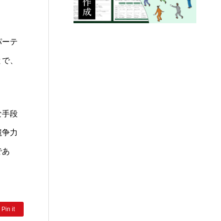
パーテ
とで、
。
な手段
競争力
であ
Pin it