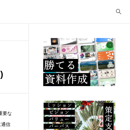
事業計画
3039
ティング
コンサルティング
コ
コンサルティング
2622
.23
2025.09.23
2
ューデリジェ
クラウド移行に必要な
I
)
成果物には何が
事前準備は何か？
の
るか？
こ
に重要な
に通信