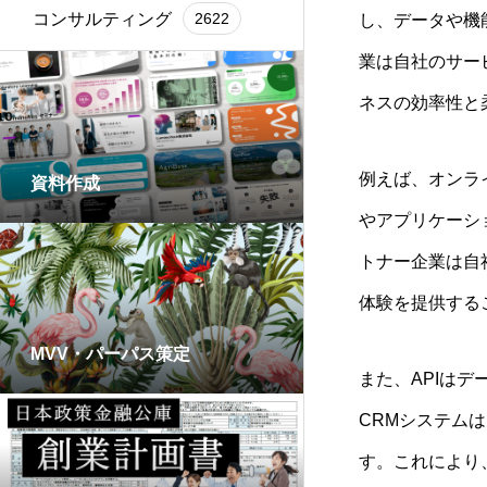
コンサルティング
2622
し、データや機
業は自社のサー
ネスの効率性と
例えば、オンラ
資料作成
やアプリケーシ
トナー企業は自
体験を提供する
MVV・パーパス策定
また、APIは
CRMシステム
す。これにより