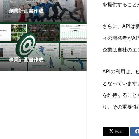
を提供すること
創業計画書作成
さらに、API
ィの開発者がA
企業は自社のエ
事業計画書作成
APIの利用は
となっています
を維持すること
り、その重要性

Post