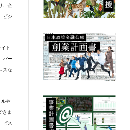
り、企
、ビジ
サイト
、パー
レスな
ールや
できま
ービス