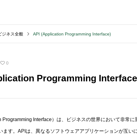
ビジネス全般
API (Application Programming Interface)
MVV・パーパス
2003
コンサルティング
コンサル
創業計画
3040
2025.09.23
2025.09
0
般的な期
キャッシュフロー改善
M&Aデ
plication Programming Interface
いです
を依頼する前の準備は
ンスの
何か？
含まれ
tion Programming Interface）は、ビジネスの世界において非常
います。APIは、異なるソフトウェアアプリケーションが互い