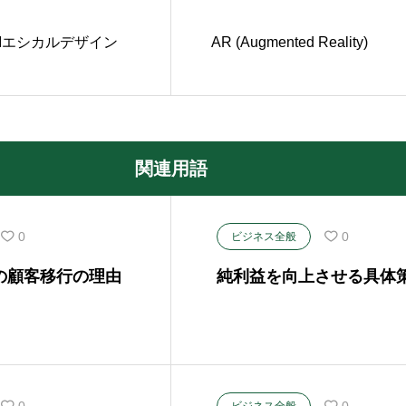
AIエシカルデザイン
AR (Augmented Reality)
関連用語
0
0
ビジネス全般
の顧客移行の理由
純利益を向上させる具体
0
0
ビジネス全般