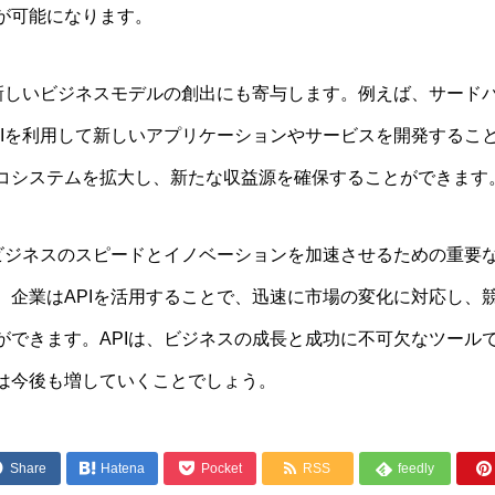
が可能になります。
は新しいビジネスモデルの創出にも寄与します。例えば、サード
PIを利用して新しいアプリケーションやサービスを開発するこ
コシステムを拡大し、新たな収益源を確保することができます
、ビジネスのスピードとイノベーションを加速させるための重要
。企業はAPIを活用することで、迅速に市場の変化に対応し、
ができます。APIは、ビジネスの成長と成功に不可欠なツール
は今後も増していくことでしょう。




Share

Hatena
Pocket
RSS
feedly
