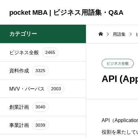
pocket MBA | ビジネス用語集・Q&A
カテゴリー
用語集
ビジネス全般
2465
コンサルティング
コンサルティング
ビジネス全般
2465
資料作成
3325
2025.09.23
2025.09.23
ビジネス全般
資料作成
3325
頼時
ブランド再構築の際に
銀行交渉の一
API (Ap
イン
関係者を巻き込むコツ
間はどれくら
MVV・パーパス
2003
は？
か？
創業計画
3040
API（Applica
事業計画
3039
役割を果たして