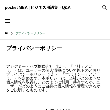
pocket MBA | ビジネス用語集・Q&A
プライバシーポリシー
2465
ビジネス全般
3325
資料作成
プライバシーポリシー
2003
MVV・パーパス
3040
創業計画
アカデミー・ハブ株式会社（以下、「当社」とい
う。）は、ユーザーの個人情報について以下のとおり
プライバシーポリシー（以下、「本ポリシー」とい
3039
事業計画
う。）を定めます。本ポリシーは、当社がどのような
個人情報を取得し、どのように利用・共有するか、ユ
2622
コンサルティング
ーザーがどのようにご自身の個人情報を管理できるか
をご説明するものです。