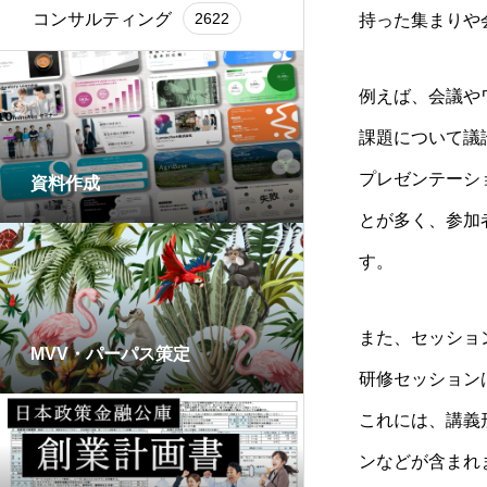
コンサルティング
2622
持った集まりや
例えば、会議や
課題について議
プレゼンテーシ
資料作成
とが多く、参加
す。
また、セッショ
MVV・パーパス策定
研修セッション
これには、講義
ンなどが含まれ