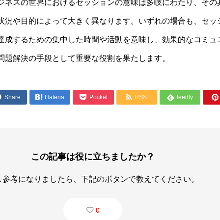
ジネスの世界におけるセッションの意味は多岐にわたり、その
状況や目的によって大きく異なります。いずれの場合も、セッ
達成するための集中した時間や活動を意味し、効果的なコミュ
問題解決の手段として重要な役割を果たします。




Share

Hatena
Pocket
RSS
feedly

この記事は役に立ちましたか？
し参考になりましたら、下記のボタンで教えてください。
0