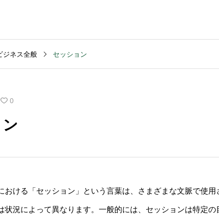
ビジネス全般
セッション
MVV・パーパス
2003
コンサルティング
コンサル
創業計画
3040
2025.09.23
2025.09
0
般的な期
キャッシュフロー改善
M&Aデ
ョン
いです
を依頼する前の準備は
ンスの
何か？
含まれ
における「セッション」という言葉は、さまざまな文脈で使用
は状況によって異なります。一般的には、セッションは特定の