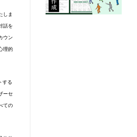
たしま
対話を
カウン
心理的
トする
ザーセ
べての