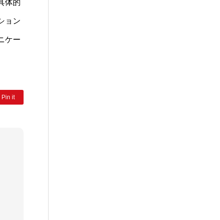
具体的
ション
ニケー
Pin it