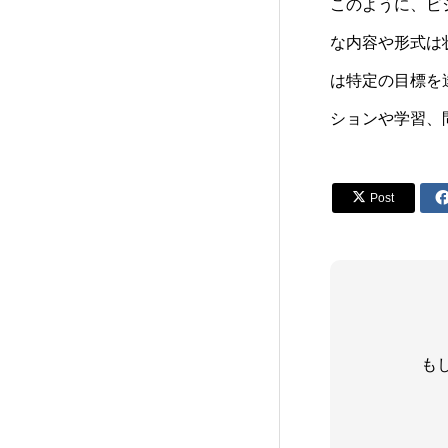
このように、ビ
な内容や形式は
は特定の目標を
ションや学習、

Post
も