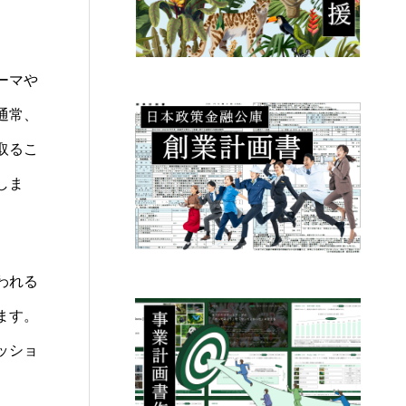
ーマや
通常、
取るこ
しま
われる
ます。
ッショ