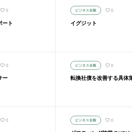
0
0
ビジネス全般
ポート
イグジット
0
0
ビジネス全般
サー
転換社債を改善する具体
0
0
ビジネス全般