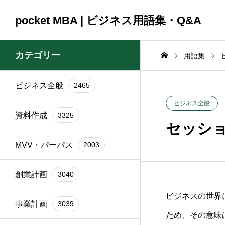
pocket MBA | ビジネス用語集・Q&A
カテゴリー
用語集
ビジネス全般
2465
コンサルティング
コンサルティング
ビジネス全般
2465
資料作成
3325
2025.09.23
2025.09.23
ビジネス全般
資料作成
3325
頼時
ブランド再構築の際に
銀行交渉の一
セッシ
イン
関係者を巻き込むコツ
間はどれくら
MVV・パーパス
2003
は？
か？
創業計画
3040
ビジネスの世界
事業計画
3039
ため、その意味