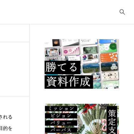
事業計画
3039
ティング
コンサルティング
コ
コンサルティング
2622
.23
2025.09.23
2
ューデリジェ
クラウド移行に必要な
I
成果物には何が
事前準備は何か？
の
るか？
こ
される
目的を