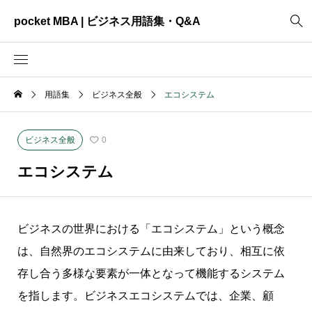
pocket MBA | ビジネス用語集・Q&A
用語集
ビジネス全般
エコシステム
2465
ビジネス全般
3325
資料作成
ビジネス全般
0
2003
MVV・パーパス
エコシステム
3040
創業計画
3039
事業計画
ビジネスの世界における「エコシステム」という概念
2622
コンサルティング
は、自然界のエコシステムに由来しており、相互に依
存し合う多様な要素が一体となって機能するシステム
を指します。ビジネスエコシステムでは、企業、顧