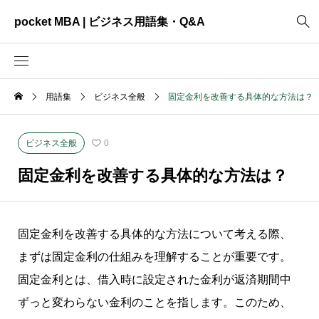
pocket MBA | ビジネス用語集・Q&A
用語集
ビジネス全般
固定金利を改善する具体的な方法は？
2465
ビジネス全般
3325
資料作成
ビジネス全般
0
2003
MVV・パーパス
固定金利を改善する具体的な方法は？
3040
創業計画
3039
事業計画
固定金利を改善する具体的な方法について考える際、
2622
コンサルティング
まずは固定金利の仕組みを理解することが重要です。
固定金利とは、借入時に設定された金利が返済期間中
ずっと変わらない金利のことを指します。このため、