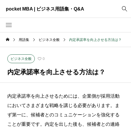
pocket MBA | ビジネス用語集・Q&A
用語集
ビジネス全般
内定承諾率を向上させる方法は？
2465
ビジネス全般
3325
資料作成
ビジネス全般
0
2003
MVV・パーパス
内定承諾率を向上させる方法は？
3040
創業計画
3039
事業計画
内定承諾率を向上させるためには、企業側が採用活動
2622
コンサルティング
においてさまざまな戦略を講じる必要があります。ま
ず第一に、候補者とのコミュニケーションを強化する
ことが重要です。内定を出した後も、候補者との連絡