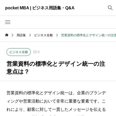
pocket MBA | ビジネス用語集・Q&A
用語集
ビジネス全般
営業資料の標準化とデザイン統一の注
2465
ビジネス全般
3325
資料作成
ビジネス全般
0
2003
MVV・パーパス
営業資料の標準化とデザイン統一の注
3040
創業計画
意点は？
3039
事業計画
2622
コンサルティング
営業資料の標準化とデザイン統一は、企業のブランデ
ィングや営業活動において非常に重要な要素です。こ
れにより、顧客に対して一貫したメッセージを伝える