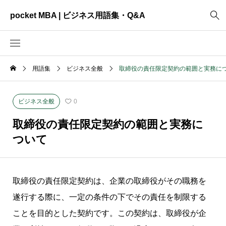
pocket MBA | ビジネス用語集・Q&A
用語集
ビジネス全般
取締役の責任限定契約の範囲と実務に
2465
ビジネス全般
3325
資料作成
ビジネス全般
0
2003
MVV・パーパス
取締役の責任限定契約の範囲と実務に
3040
創業計画
ついて
3039
事業計画
2622
コンサルティング
取締役の責任限定契約は、企業の取締役がその職務を
遂行する際に、一定の条件の下でその責任を制限する
ことを目的とした契約です。この契約は、取締役が企