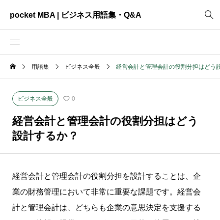
pocket MBA | ビジネス用語集・Q&A
用語集
ビジネス全般
経営会計と管理会計の役割分担はどう
2465
ビジネス全般
3325
資料作成
ビジネス全般
0
2003
MVV・パーパス
経営会計と管理会計の役割分担はどう
3040
創業計画
設計するか？
3039
事業計画
2622
コンサルティング
経営会計と管理会計の役割分担を設計することは、企
業の財務管理において非常に重要な課題です。経営会
計と管理会計は、どちらも企業の意思決定を支援する