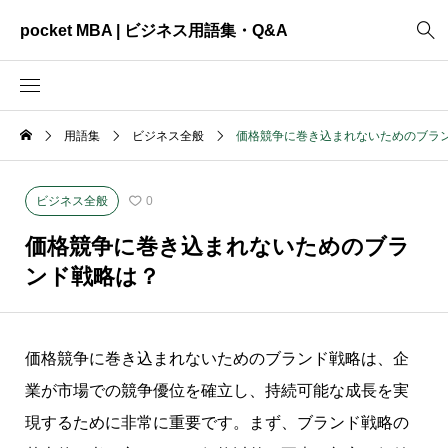
pocket MBA | ビジネス用語集・Q&A
用語集
ビジネス全般
価格競争に巻き込まれないためのブラ
2465
ビジネス全般
3325
資料作成
ビジネス全般
0
2003
MVV・パーパス
価格競争に巻き込まれないためのブラ
3040
創業計画
ンド戦略は？
3039
事業計画
2622
コンサルティング
価格競争に巻き込まれないためのブランド戦略は、企
業が市場での競争優位を確立し、持続可能な成長を実
現するために非常に重要です。まず、ブランド戦略の