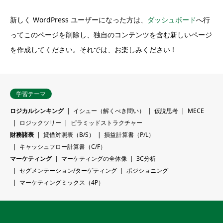
新しく WordPress ユーザーになった方は、
ダッシュボード
へ行
ってこのページを削除し、独自のコンテンツを含む新しいページ
を作成してください。それでは、お楽しみください !
学習テーマ
ロジカルシンキング
イシュー（解くべき問い）
仮説思考
MECE
ロジックツリー
ピラミッドストラクチャー
財務諸表
貸借対照表（B/S）
損益計算書（P/L）
キャッシュフロー計算書（C/F）
マーケティング
マーケティングの全体像
3C分析
セグメンテーション/ターゲティング
ポジショニング
マーケティングミックス（4P）