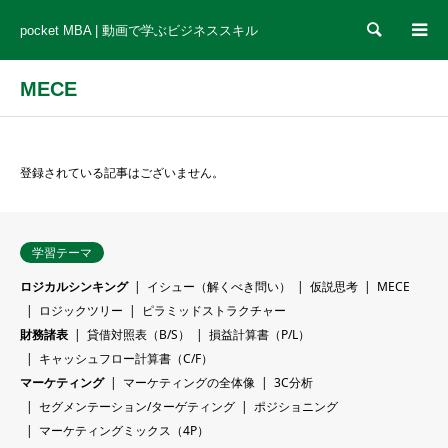
検索
pocket MBA | 動画で学ぶビジネススキル
MECE
登録されている記事はございません。
学習テーマ
ロジカルシンキング
イシュー（解くべき問い）
仮説思考
MECE
ロジックツリー
ピラミッドストラクチャー
財務諸表
貸借対照表（B/S）
損益計算書（P/L）
キャッシュフロー計算書（C/F）
マーケティング
マーケティングの全体像
3C分析
セグメンテーション/ターゲティング
ポジショニング
マーケティングミックス（4P）