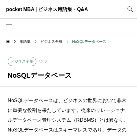
pocket MBA | ビジネス用語集・Q&A
用語集
ビジネス全般
NoSQLデータベース
2465
ビジネス全般
3325
資料作成
ビジネス全般
0
2003
MVV・パーパス
NoSQLデータベース
3040
創業計画
3039
事業計画
NoSQLデータベースは、ビジネスの世界において非常
2622
コンサルティング
に重要な役割を果たしています。従来のリレーショナ
ルデータベース管理システム（RDBMS）とは異なり、
NoSQLデータベースはスキーマレスであり、データの