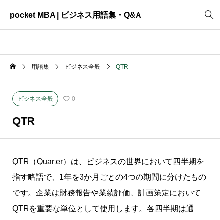
pocket MBA | ビジネス用語集・Q&A
用語集
ビジネス全般
QTR
2465
ビジネス全般
3325
資料作成
ビジネス全般
0
2003
MVV・パーパス
QTR
3040
創業計画
3039
事業計画
QTR（Quarter）は、ビジネスの世界において四半期を
2622
コンサルティング
指す略語で、1年を3か月ごとの4つの期間に分けたもの
です。企業は財務報告や業績評価、計画策定において
QTRを重要な単位として使用します。各四半期は通