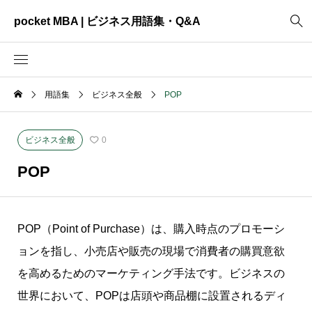
pocket MBA | ビジネス用語集・Q&A
用語集
ビジネス全般
POP
2465
ビジネス全般
3325
資料作成
ビジネス全般
0
2003
MVV・パーパス
POP
3040
創業計画
3039
事業計画
POP（Point of Purchase）は、購入時点のプロモーシ
2622
コンサルティング
ョンを指し、小売店や販売の現場で消費者の購買意欲
を高めるためのマーケティング手法です。ビジネスの
世界において、POPは店頭や商品棚に設置されるディ