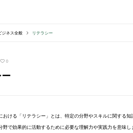
ビジネス全般
リテラシー
MVV・パーパス
2003
コンサルティング
コンサル
創業計画
3040
2025.09.23
2025.09
0
般的な期
キャッシュフロー改善
M&Aデ
シー
いです
を依頼する前の準備は
ンスの
何か？
含まれ
における「リテラシー」とは、特定の分野やスキルに関する知
分野で効果的に活動するために必要な理解力や実践力を意味し