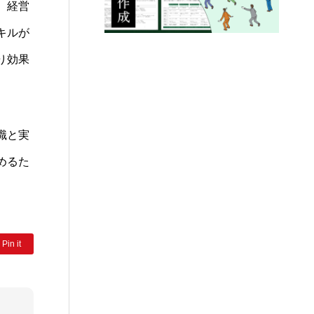
、経営
キルが
り効果
識と実
めるた
Pin it