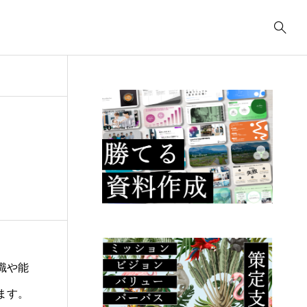
事業計画
3039
ティング
コンサルティング
コ
コンサルティング
2622
.23
2025.09.23
2
ューデリジェ
クラウド移行に必要な
I
成果物には何が
事前準備は何か？
の
るか？
こ
識や能
ます。