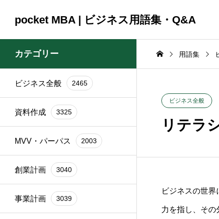
pocket MBA | ビジネス用語集・Q&A
カテゴリー
用語集
ビジネス全般
2465
コンサルティング
コンサルティング
ビジネス全般
2465
資料作成
3325
2025.09.23
2025.09.23
ビジネス全般
資料作成
3325
頼時
ブランド再構築の際に
銀行交渉の一
リテラ
イン
関係者を巻き込むコツ
間はどれくら
MVV・パーパス
2003
は？
か？
創業計画
3040
ビジネスの世界
事業計画
3039
力を指し、その