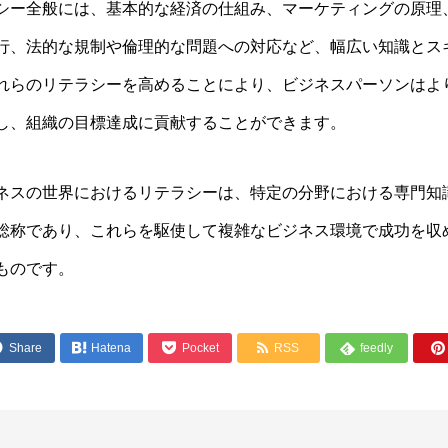
シー全般には、基本的な経済の仕組み、マーケティングの原理
行、法的な規制や倫理的な問題への対応など、幅広い知識とス
れらのリテラシーを高めることにより、ビジネスパーソンはよ
し、組織の目標達成に貢献することができます。
ネスの世界におけるリテラシーは、特定の分野における専門知
総称であり、これらを駆使して複雑なビジネス環境で成功を収
ものです。




Share

Hatena
Pocket
RSS
feedly
