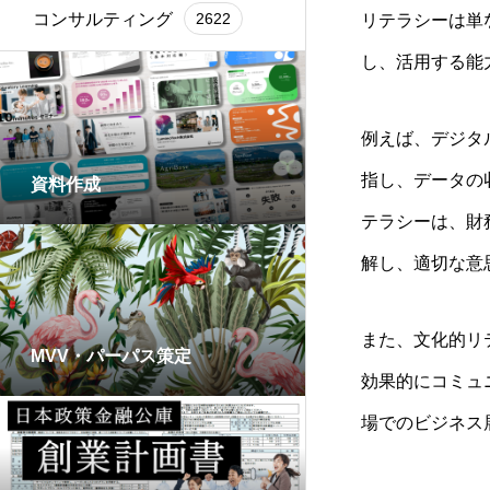
コンサルティング
2622
リテラシーは単
し、活用する能
例えば、デジタ
指し、データの
資料作成
テラシーは、財
解し、適切な意
また、文化的リ
MVV・パーパス策定
効果的にコミュ
場でのビジネス