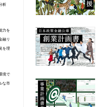
分析
能力を
金融リ
況を理
環境で
ルな市