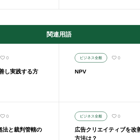
関連用語
0
0
ビジネス全般
改善し実践する方
NPV
0
0
ビジネス全般
拠法と裁判管轄の
広告クリエイティブを改
方法は？