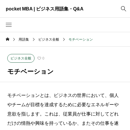
pocket MBA | ビジネス用語集・Q&A
用語集
ビジネス全般
モチベーション
2465
ビジネス全般
3325
資料作成
ビジネス全般
0
2003
MVV・パーパス
モチベーション
3040
創業計画
3039
事業計画
モチベーションとは、ビジネスの世界において、個人
2622
コンサルティング
やチームが目標を達成するために必要なエネルギーや
意欲を指します。これは、従業員が仕事に対してどれ
だけの情熱や興味を持っているか、またその仕事を遂