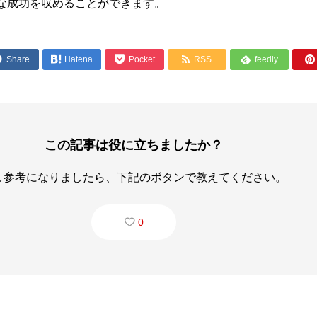
な成功を収めることができます。




Share

Hatena
Pocket
RSS
feedly

この記事は役に立ちましたか？
し参考になりましたら、下記のボタンで教えてください。
0