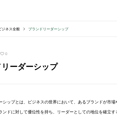
ビジネス全般
ブランドリーダーシップ
MVV・パーパス
2003
コンサルティング
コンサル
創業計画
3040
2025.09.23
2025.09
0
般的な期
キャッシュフロー改善
M&Aデ
ドリーダーシップ
いです
を依頼する前の準備は
ンスの
何か？
含まれ
ーシップとは、ビジネスの世界において、あるブランドが市場
ランドに対して優位性を持ち、リーダーとしての地位を確立す