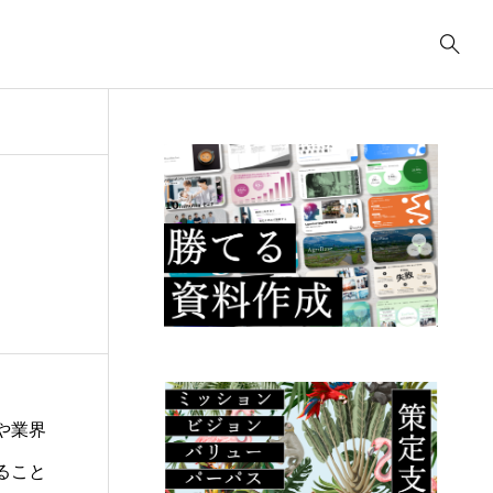
事業計画
3039
ティング
コンサルティング
コ
コンサルティング
2622
.23
2025.09.23
2
ューデリジェ
クラウド移行に必要な
I
成果物には何が
事前準備は何か？
の
るか？
こ
や業界
ること