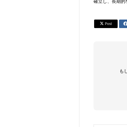
確立し、長期的

Post
も