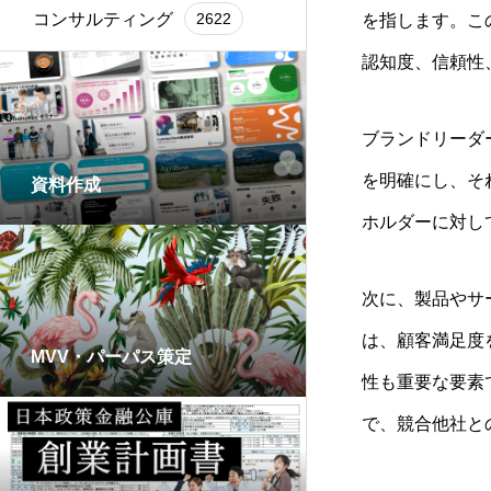
コンサルティング
2622
を指します。こ
認知度、信頼性
ブランドリーダ
を明確にし、そ
資料作成
ホルダーに対し
次に、製品やサ
は、顧客満足度
MVV・パーパス策定
性も重要な要素
で、競合他社と