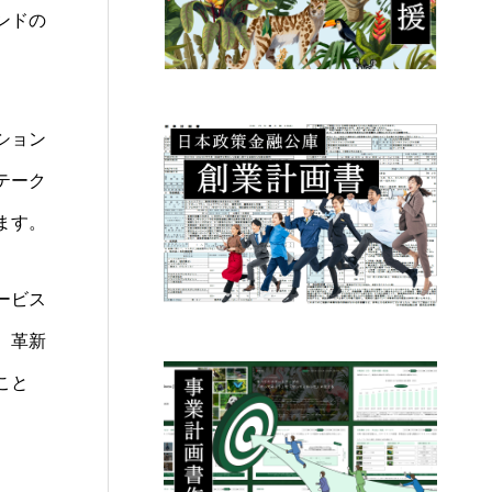
ンドの
。
ション
テーク
ます。
ービス
、革新
こと