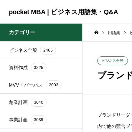
pocket MBA | ビジネス用語集・Q&A
カテゴリー
用語集
ビジネス全般
2465
コンサルティング
コンサルティング
ビジネス全般
2465
資料作成
3325
2025.09.23
2025.09.23
ビジネス全般
資料作成
3325
頼時
ブランド再構築の際に
銀行交渉の一
ブラン
イン
関係者を巻き込むコツ
間はどれくら
MVV・パーパス
2003
は？
か？
創業計画
3040
ブランドリーダ
事業計画
3039
内で他の競合ブ