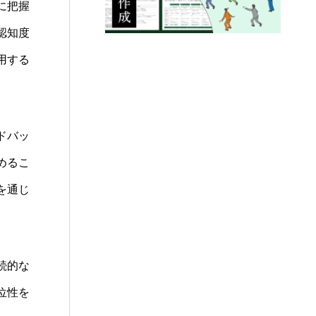
に把握
認知度
用する
ドバッ
めるこ
を通じ
続的な
位性を