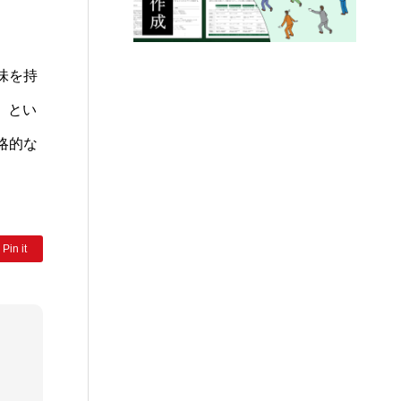
味を持
」とい
略的な
Pin it