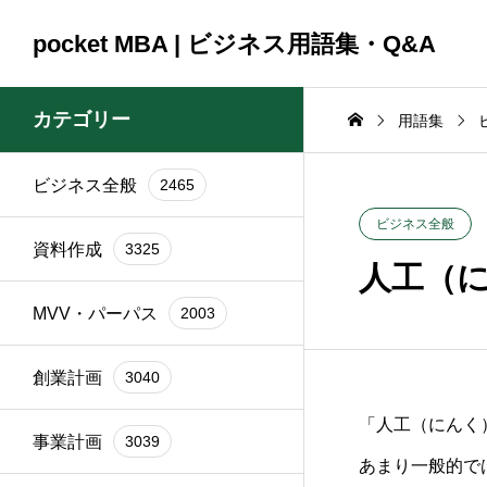
pocket MBA | ビジネス用語集・Q&A
カテゴリー
用語集
ビジネス全般
2465
コンサルティング
コンサルティング
ビジネス全般
2465
資料作成
3325
2025.09.23
2025.09.23
ビジネス全般
資料作成
3325
頼時
ブランド再構築の際に
銀行交渉の一
人工（
イン
関係者を巻き込むコツ
間はどれくら
MVV・パーパス
2003
は？
か？
創業計画
3040
「人工（にんく
事業計画
3039
あまり一般的で