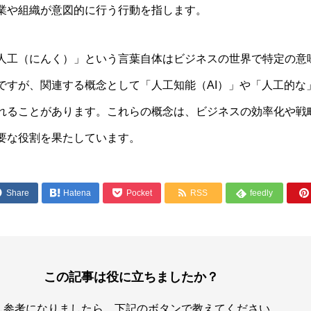
業や組織が意図的に行う行動を指します。
人工（にんく）」という言葉自体はビジネスの世界で特定の意
ですが、関連する概念として「人工知能（AI）」や「人工的な
れることがあります。これらの概念は、ビジネスの効率化や戦
要な役割を果たしています。




Share

Hatena
Pocket
RSS
feedly

この記事は役に立ちましたか？
し参考になりましたら、下記のボタンで教えてください。