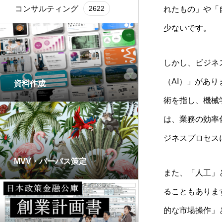
コンサルティング
2622
れたもの」や「
少ないです。
しかし、ビジネ
（AI）」があ
資料作成
術を指し、機械
は、業務の効率
ジネスプロセス
MVV・パーパス策定
また、「人工」
ることもありま
的な市場操作」