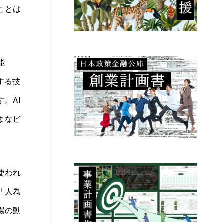
ことは
能
する技
。AI
まなビ
使われ
「人為
場の動