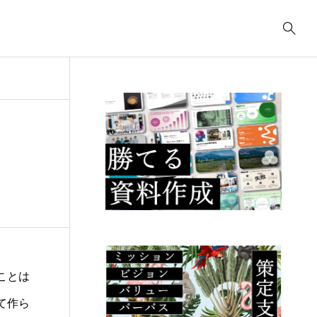
事業計画
3039
ティング
コンサルティング
コ
コンサルティング
2622
.23
2025.09.23
2
ューデリジェ
クラウド移行に必要な
I
成果物には何が
事前準備は何か？
の
るか？
こ
ことは
て作ら