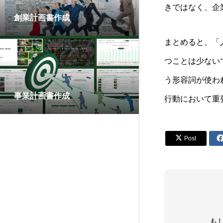
きではなく、企
創業計画書作成
まとめると、「
つことは少ない
う形容詞が使わ
事業計画書作成
行動において重

Post
も