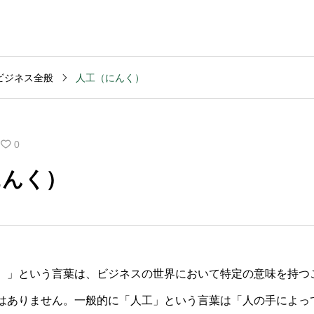
ビジネス全般
人工（にんく）
MVV・パーパス
2003
コンサルティング
コンサル
創業計画
3040
2025.09.23
2025.09
0
般的な期
キャッシュフロー改善
M&Aデ
にんく）
いです
を依頼する前の準備は
ンスの
何か？
含まれ
）」という言葉は、ビジネスの世界において特定の意味を持つ
はありません。一般的に「人工」という言葉は「人の手によっ