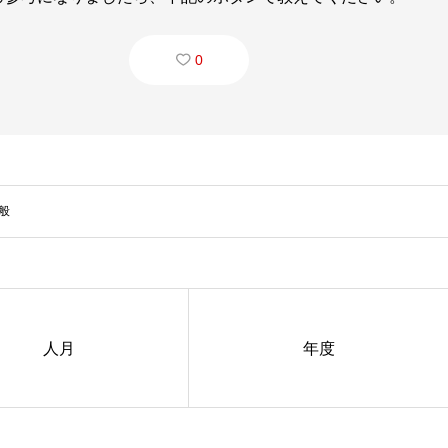
0
般
人月
年度