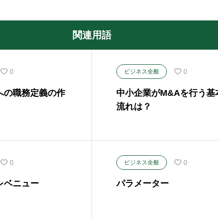
関連用語
0
0
ビジネス全般
への職務定義の作
中小企業がM&Aを行う基
流れは？
0
0
ビジネス全般
レベニュー
パラメーター