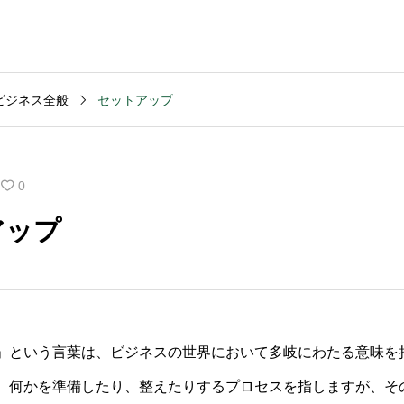
ビジネス全般
セットアップ
MVV・パーパス
2003
コンサルティング
コンサル
創業計画
3040
2025.09.23
2025.09
0
般的な期
キャッシュフロー改善
M&Aデ
アップ
いです
を依頼する前の準備は
ンスの
何か？
含まれ
」という言葉は、ビジネスの世界において多岐にわたる意味を
、何かを準備したり、整えたりするプロセスを指しますが、そ