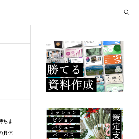
事業計画
3039
ティング
コンサルティング
コ
コンサルティング
2622
.23
2025.09.23
2
ューデリジェ
クラウド移行に必要な
I
成果物には何が
事前準備は何か？
の
るか？
こ
持ちま
の具体