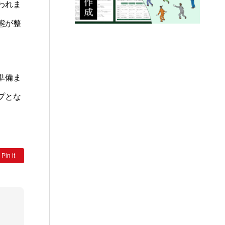
われま
態が整
準備ま
プとな
Pin it