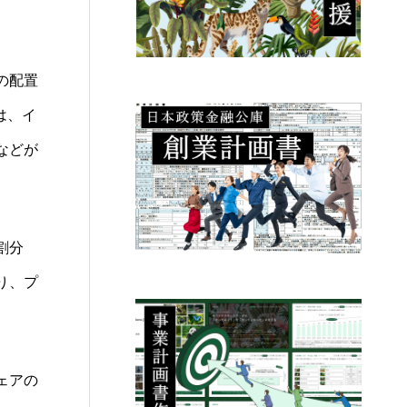
の配置
は、イ
などが
割分
り、プ
ェアの