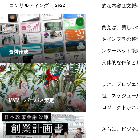
コンサルティング
2622
的な内容は文脈
例えば、新しい
やインフラの整
ンターネット接
資料作成
具体的な作業と
また、プロジェ
担、スケジュー
MVV・パーパス策定
ロジェクトがス
さらに、ビジネ