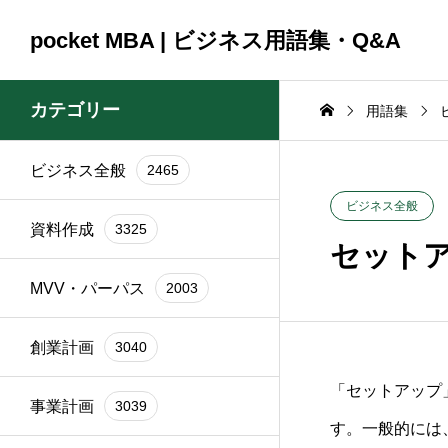
pocket MBA | ビジネス用語集・Q&A
カテゴリー
用語集
ビジネス全般
2465
コンサルティング
コンサルティング
ビジネス全般
2465
資料作成
3325
2025.09.23
2025.09.23
ビジネス全般
資料作成
3325
頼時
ブランド再構築の際に
銀行交渉の一
セット
イン
関係者を巻き込むコツ
間はどれくら
MVV・パーパス
2003
は？
か？
創業計画
3040
「セットアップ
事業計画
3039
す。一般的には