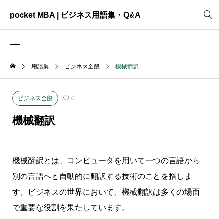
pocket MBA | ビジネス用語集・Q&A
用語集
ビジネス全般
機械翻訳
2465
ビジネス全般
3325
資料作成
ビジネス全般
0
2003
MVV・パーパス
機械翻訳
3040
創業計画
3039
事業計画
機械翻訳とは、コンピュータを用いて一つの言語から
2622
コンサルティング
別の言語へと自動的に翻訳する技術のことを指しま
す。ビジネスの世界において、機械翻訳は多くの場面
で重要な役割を果たしています。