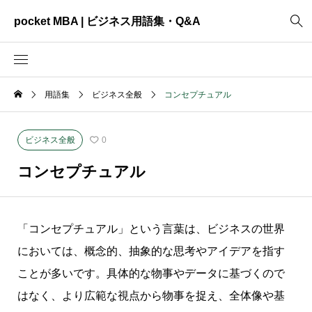
pocket MBA | ビジネス用語集・Q&A
用語集
ビジネス全般
コンセプチュアル
2465
ビジネス全般
3325
資料作成
ビジネス全般
0
2003
MVV・パーパス
コンセプチュアル
3040
創業計画
3039
事業計画
「コンセプチュアル」という言葉は、ビジネスの世界
2622
コンサルティング
においては、概念的、抽象的な思考やアイデアを指す
ことが多いです。具体的な物事やデータに基づくので
はなく、より広範な視点から物事を捉え、全体像や基