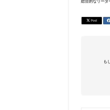
総合的なリーダ

Post
も