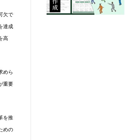
可欠で
を達成
を高
求めら
が重要
革を推
ための