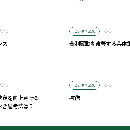
0
0
ビジネス全般
ンス
金利変動を改善する具体
0
0
ビジネス全般
決定を向上させる
与信
べき思考法は？