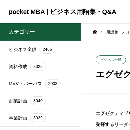
pocket MBA | ビジネス用語集・Q&A
カテゴリー
用語集
ビジネス全般
2465
コンサルティング
コンサルティング
ビジネス全般
2465
資料作成
3325
2025.09.23
2025.09.23
ビジネス全般
資料作成
3325
頼時
ブランド再構築の際に
銀行交渉の一
エグゼ
イン
関係者を巻き込むコツ
間はどれくら
MVV・パーパス
2003
は？
か？
創業計画
3040
エグゼクティブ
事業計画
3039
発揮するリーダ