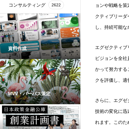
コンサルティング
2622
ョンや戦略を策
クティブリーダ
し、持続可能な
エグゼクティブ
資料作成
ビジョンを全社
かって努力する
クを評価し、適
MVV・パーパス策定
さらに、エグゼ
技術の変化に迅
れます。このた