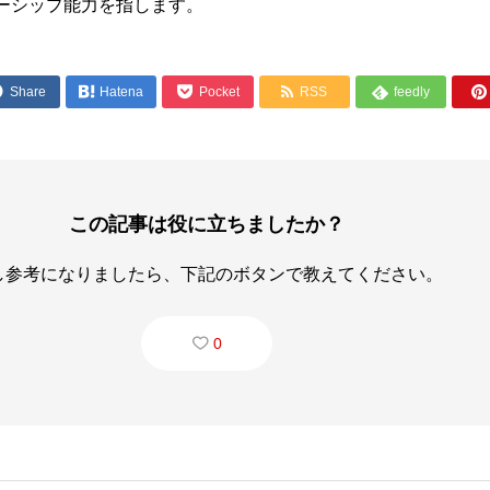
ーシップ能力を指します。




Share

Hatena
Pocket
RSS
feedly

この記事は役に立ちましたか？
し参考になりましたら、下記のボタンで教えてください。
0