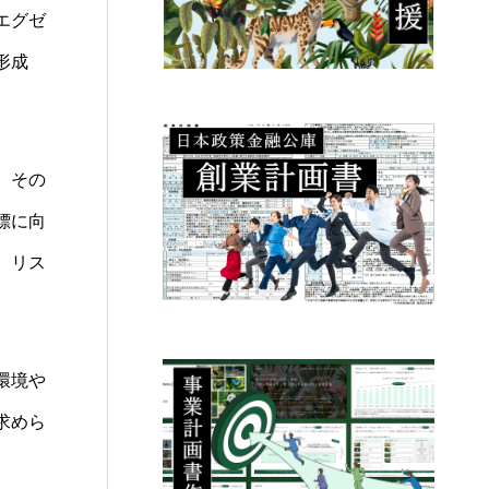
エグゼ
形成
、その
標に向
、リス
環境や
求めら