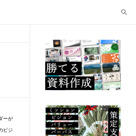
事業計画
3039
ティング
コンサルティング
コ
コンサルティング
2622
.23
2025.09.23
2
ューデリジェ
クラウド移行に必要な
I
成果物には何が
事前準備は何か？
の
るか？
こ
ダーが
のビジ