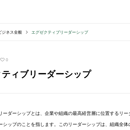
ビジネス全般
エグゼクティブリーダーシップ
MVV・パーパス
2003
コンサルティング
コンサル
創業計画
3040
2025.09.23
2025.09
0
般的な期
キャッシュフロー改善
M&Aデ
クティブリーダーシップ
いです
を依頼する前の準備は
ンスの
何か？
含まれ
リーダーシップとは、企業や組織の最高経営層に位置するリー
ーシップのことを指します。このリーダーシップは、組織全体