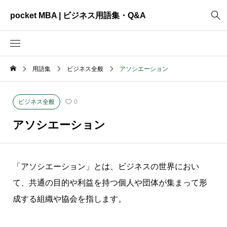
pocket MBA | ビジネス用語集・Q&A
用語集
ビジネス全般
アソシエーション
2465
ビジネス全般
3325
資料作成
ビジネス全般
0
2003
MVV・パーパス
アソシエーション
3040
創業計画
3039
事業計画
「アソシエーション」とは、ビジネスの世界におい
2622
コンサルティング
て、共通の目的や利益を持つ個人や団体が集まって形
成する組織や協会を指します。