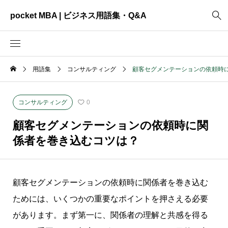
pocket MBA | ビジネス用語集・Q&A
用語集
コンサルティング
顧客セグメンテーションの依頼時
2465
ビジネス全般
3325
資料作成
コンサルティング
0
2003
MVV・パーパス
顧客セグメンテーションの依頼時に関
3040
創業計画
係者を巻き込むコツは？
3039
事業計画
2622
コンサルティング
顧客セグメンテーションの依頼時に関係者を巻き込む
ためには、いくつかの重要なポイントを押さえる必要
があります。まず第一に、関係者の理解と共感を得る