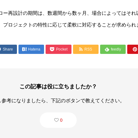
ロー再設計の期間は、数週間から数ヶ月、場合によってはそれ
、プロジェクトの特性に応じて柔軟に対応することが求められ




Share

Hatena
Pocket
RSS
feedly

この記事は役に立ちましたか？
し参考になりましたら、下記のボタンで教えてください。
0