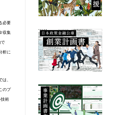
る必要
タ収集
的で
分析に
では、
このプ
い技術