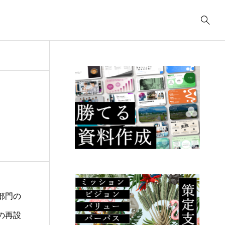
事業計画
3039
ティング
コンサルティング
コ
コンサルティング
2622
.23
2025.09.23
2
ューデリジェ
クラウド移行に必要な
I
成果物には何が
事前準備は何か？
の
るか？
こ
部門の
の再設