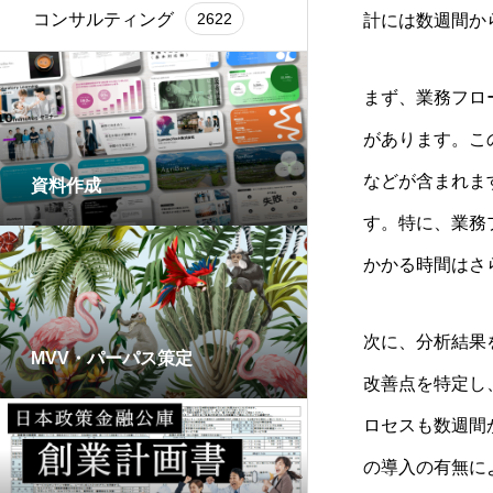
コンサルティング
2622
計には数週間か
まず、業務フロ
があります。こ
などが含まれま
資料作成
す。特に、業務
かかる時間はさ
次に、分析結果
MVV・パーパス策定
改善点を特定し
ロセスも数週間
の導入の有無に