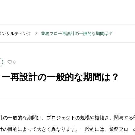
コンサルティング
業務フロー再設計の一般的な期間は？
MVV・パーパス
2003
コンサルティング
コンサル
創業計画
3040
2025.09.23
2025.09
0
般的な期
キャッシュフロー改善
M&Aデ
ロー再設計の一般的な期間は？
いです
を依頼する前の準備は
ンスの
何か？
含まれ
計の一般的な期間は、プロジェクトの規模や複雑さ、関与する
計の目的によって大きく異なります。一般的には、業務フロー