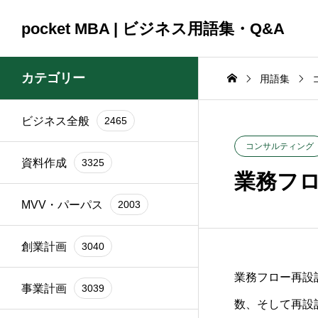
pocket MBA | ビジネス用語集・Q&A
カテゴリー
用語集
ビジネス全般
2465
コンサルティング
コンサルティング
ビジネス全般
2465
資料作成
3325
2025.09.23
2025.09.23
コンサルティング
資料作成
3325
頼時
ブランド再構築の際に
銀行交渉の一
業務フ
イン
関係者を巻き込むコツ
間はどれくら
MVV・パーパス
2003
は？
か？
創業計画
3040
業務フロー再設
事業計画
3039
数、そして再設