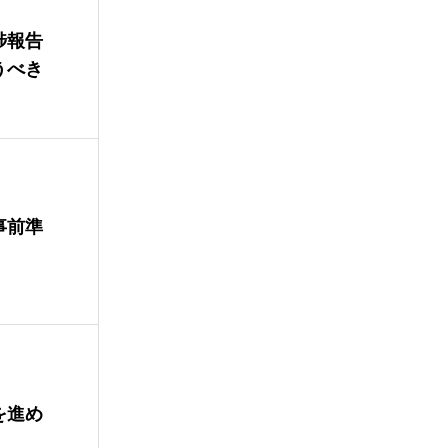
捗報告
うべき
事前準
を進め