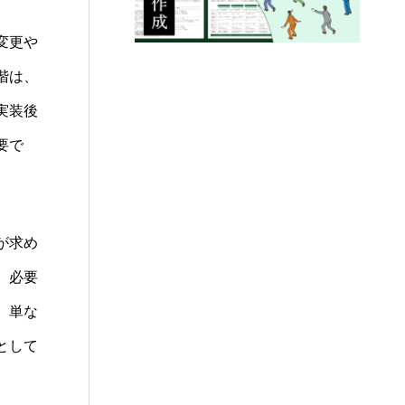
変更や
階は、
実装後
要で
が求め
、必要
、単な
として