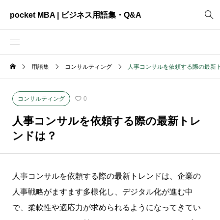
pocket MBA | ビジネス用語集・Q&A
用語集
コンサルティング
人事コンサルを依頼する際の最新
2465
ビジネス全般
3325
資料作成
コンサルティング
0
2003
MVV・パーパス
人事コンサルを依頼する際の最新トレ
3040
創業計画
ンドは？
3039
事業計画
2622
コンサルティング
人事コンサルを依頼する際の最新トレンドは、企業の
人事戦略がますます多様化し、デジタル化が進む中
で、柔軟性や適応力が求められるようになってきてい