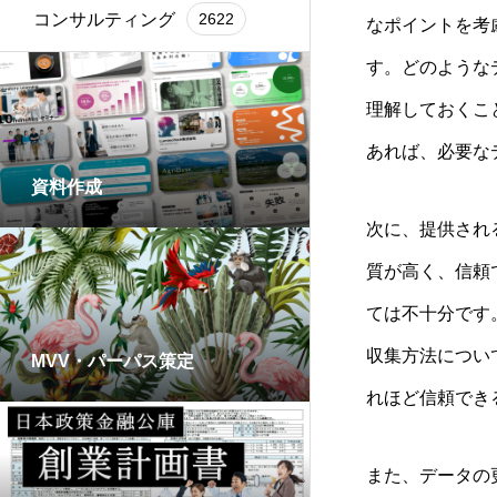
コンサルティング
2622
なポイントを考
す。どのような
理解しておくこ
あれば、必要な
資料作成
次に、提供され
質が高く、信頼
ては不十分です
収集方法につい
MVV・パーパス策定
れほど信頼でき
また、データの