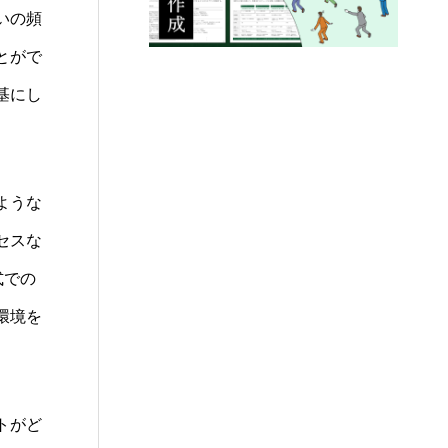
いの頻
とがで
基にし
ような
セスな
式での
環境を
トがど