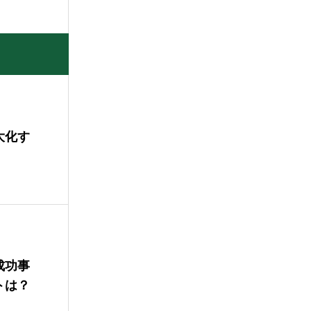
大化す
成功事
トは？