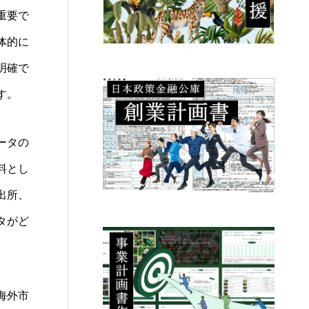
重要で
体的に
明確で
す。
ータの
料とし
出所、
タがど
海外市