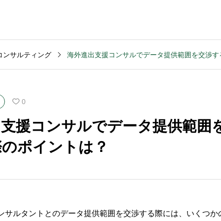
コンサルティング
MVV・パーパス
2003
コンサルティング
コンサル
創業計画
3040
2025.09.23
2025.09
0
般的な期
キャッシュフロー改善
M&Aデ
出支援コンサルでデータ提供範囲
いです
を依頼する前の準備は
ンスの
際のポイントは？
何か？
含まれ
ンサルタントとのデータ提供範囲を交渉する際には、いくつか