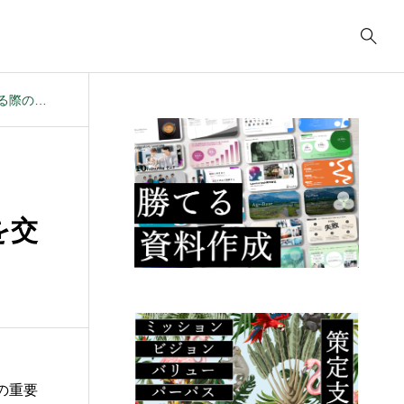
海外進出支援コンサルでデータ提供範囲を交渉する際のポイントは？
事業計画
3039
ティング
コンサルティング
コ
コンサルティング
2622
.23
2025.09.23
2
ューデリジェ
クラウド移行に必要な
I
を交
成果物には何が
事前準備は何か？
の
るか？
こ
の重要