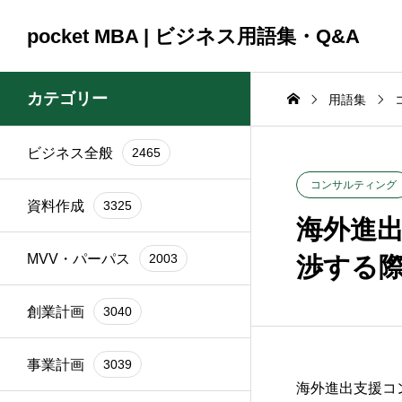
pocket MBA | ビジネス用語集・Q&A
カテゴリー
用語集
ビジネス全般
2465
コンサルティング
コンサルティング
ビジネス全般
2465
資料作成
3325
2025.09.23
2025.09.23
コンサルティング
資料作成
3325
頼時
ブランド再構築の際に
銀行交渉の一
海外進
イン
関係者を巻き込むコツ
間はどれくら
MVV・パーパス
2003
渉する
は？
か？
創業計画
3040
事業計画
3039
海外進出支援コ