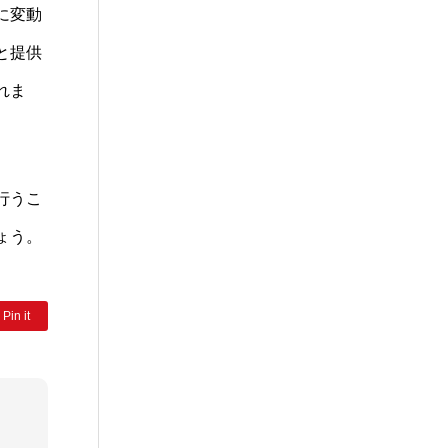
に変動
と提供
れま
行うこ
ょう。
Pin it