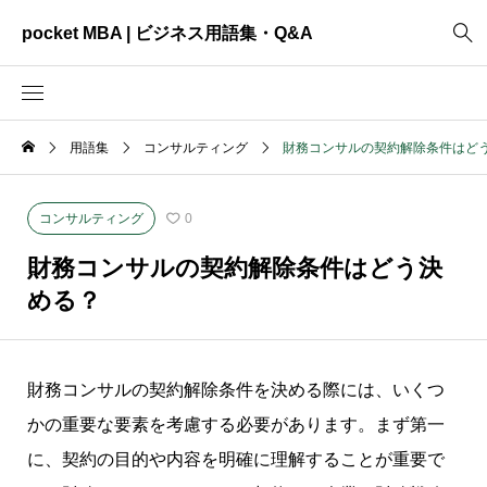
pocket MBA | ビジネス用語集・Q&A
用語集
コンサルティング
財務コンサルの契約解除条件はど
2465
ビジネス全般
3325
資料作成
コンサルティング
0
2003
MVV・パーパス
財務コンサルの契約解除条件はどう決
3040
創業計画
める？
3039
事業計画
2622
コンサルティング
財務コンサルの契約解除条件を決める際には、いくつ
かの重要な要素を考慮する必要があります。まず第一
に、契約の目的や内容を明確に理解することが重要で