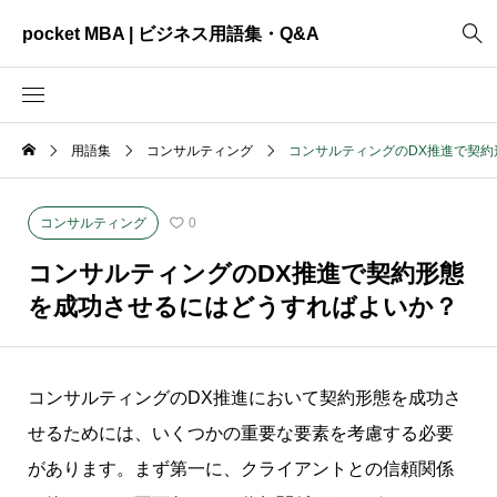
pocket MBA | ビジネス用語集・Q&A
用語集
コンサルティング
コンサルティングのDX推進で契
2465
ビジネス全般
3325
資料作成
コンサルティング
0
2003
MVV・パーパス
コンサルティングのDX推進で契約形態
3040
創業計画
を成功させるにはどうすればよいか？
3039
事業計画
2622
コンサルティング
コンサルティングのDX推進において契約形態を成功さ
せるためには、いくつかの重要な要素を考慮する必要
があります。まず第一に、クライアントとの信頼関係