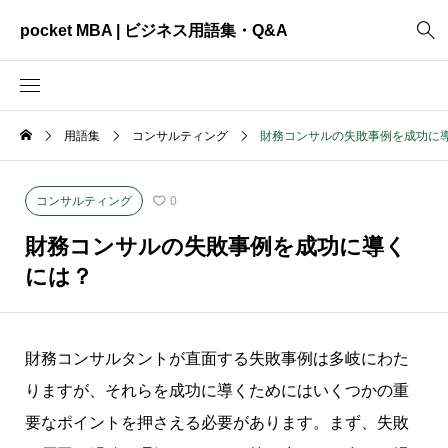
pocket MBA | ビジネス用語集・Q&A
用語集
コンサルティング
財務コンサルの失敗事例を成功に
2465
ビジネス全般
3325
資料作成
コンサルティング
0
2003
MVV・パーパス
財務コンサルの失敗事例を成功に導く
3040
創業計画
には？
3039
事業計画
2622
コンサルティング
財務コンサルタントが直面する失敗事例は多岐にわた
りますが、それらを成功に導くためにはいくつかの重
要なポイントを押さえる必要があります。まず、失敗