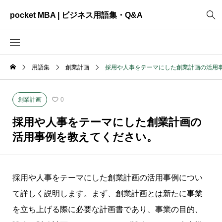
pocket MBA | ビジネス用語集・Q&A
用語集
創業計画
採用や人事をテーマにした創業計画の活用
2465
ビジネス全般
3325
資料作成
創業計画
0
2003
MVV・パーパス
採用や人事をテーマにした創業計画の
3040
創業計画
活用事例を教えてください。
3039
事業計画
2622
コンサルティング
採用や人事をテーマにした創業計画の活用事例につい
て詳しく説明します。まず、創業計画とは新たに事業
を立ち上げる際に必要な計画書であり、事業の目的、