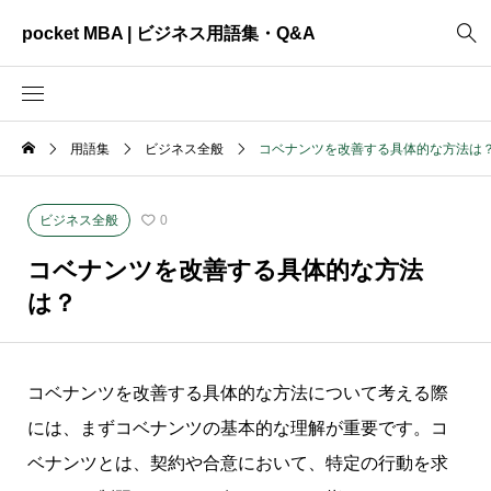
pocket MBA | ビジネス用語集・Q&A
用語集
ビジネス全般
コベナンツを改善する具体的な方法は
2465
ビジネス全般
3325
資料作成
ビジネス全般
0
2003
MVV・パーパス
コベナンツを改善する具体的な方法
3040
創業計画
は？
3039
事業計画
2622
コンサルティング
コベナンツを改善する具体的な方法について考える際
には、まずコベナンツの基本的な理解が重要です。コ
ベナンツとは、契約や合意において、特定の行動を求