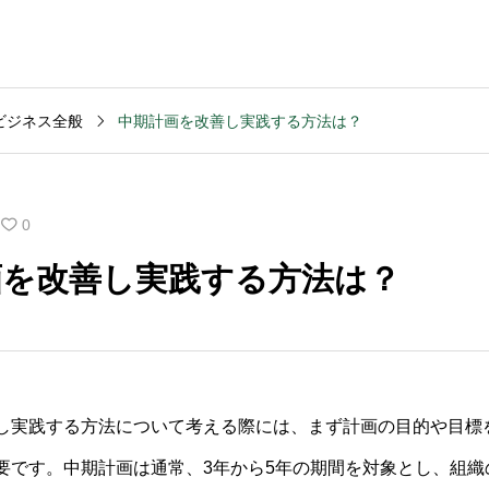
ビジネス全般
中期計画を改善し実践する方法は？
MVV・パーパス
2003
コンサルティング
コンサル
創業計画
3040
2025.09.23
2025.09
0
般的な期
キャッシュフロー改善
M&Aデ
画を改善し実践する方法は？
いです
を依頼する前の準備は
ンスの
何か？
含まれ
し実践する方法について考える際には、まず計画の目的や目標
要です。中期計画は通常、3年から5年の期間を対象とし、組織