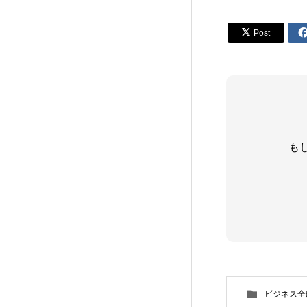

Post
も
ビジネス全