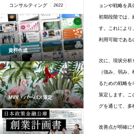
コンサルティング
2622
ョンや戦略を具
初期段階では、
す。これにより
利用可能である
資料作成
次に、現状分析
（強み、弱み、
るための戦略を
策定します。こ
MVV・パーパス策定
グを通じて、多
改善点が明確に