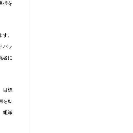
進捗を
ます。
ドバッ
係者に
、目標
画を効
、組織