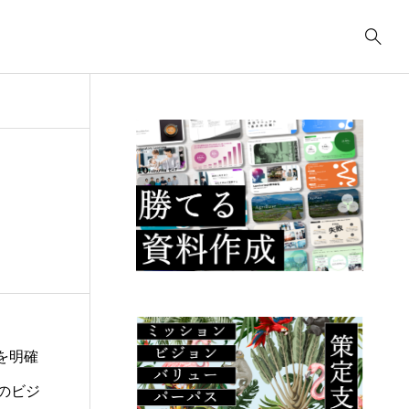
事業計画
3039
ティング
コンサルティング
コ
コンサルティング
2622
.23
2025.09.23
2
ューデリジェ
クラウド移行に必要な
I
成果物には何が
事前準備は何か？
の
るか？
こ
を明確
のビジ