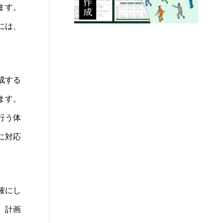
ます。
には、
成する
ます。
行う体
に対応
確にし
、計画