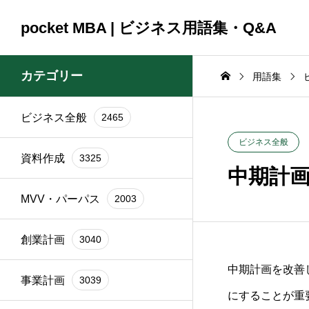
pocket MBA | ビジネス用語集・Q&A
カテゴリー
用語集
ビジネス全般
2465
コンサルティング
コンサルティング
ビジネス全般
2465
資料作成
3325
2025.09.23
2025.09.23
ビジネス全般
資料作成
3325
頼時
ブランド再構築の際に
銀行交渉の一
中期計
イン
関係者を巻き込むコツ
間はどれくら
MVV・パーパス
2003
は？
か？
創業計画
3040
中期計画を改善
事業計画
3039
にすることが重