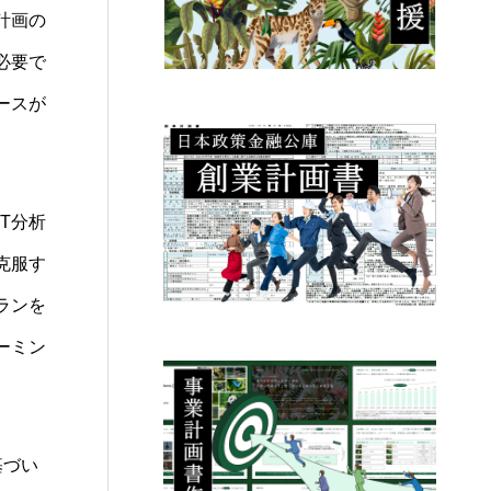
計画の
必要で
ースが
T分析
克服す
ランを
ーミン
基づい