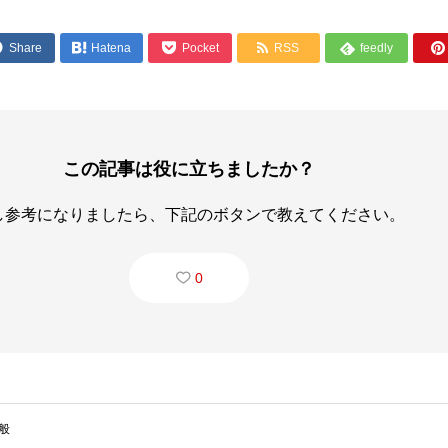




Share

Hatena
Pocket
RSS
feedly

この記事は役に立ちましたか？
し参考になりましたら、下記のボタンで教えてください。
0
般