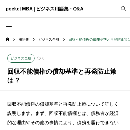
pocket MBA | ビジネス用語集・Q&A
用語集
ビジネス全般
回収不能債権の償却基準と再発防止策
2465
ビジネス全般
3325
資料作成
ビジネス全般
0
2003
MVV・パーパス
回収不能債権の償却基準と再発防止策
3040
創業計画
は？
3039
事業計画
2622
コンサルティング
回収不能債権の償却基準と再発防止策について詳しく
説明します。まず、回収不能債権とは、債務者が経済
的な理由やその他の事情により、債務を履行できない