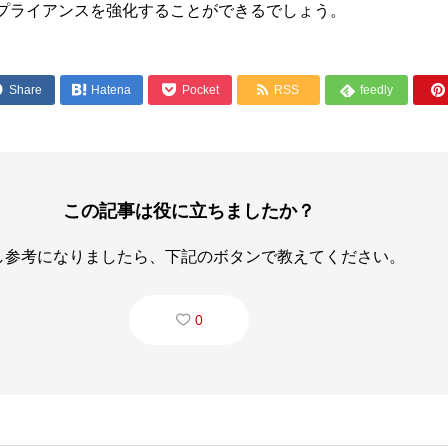
プライアンスを強化することができるでしょう。




Share

Hatena
Pocket
RSS
feedly

この記事は役に立ちましたか？
し参考になりましたら、下記のボタンで教えてください。
0