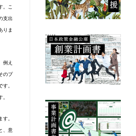
す。こ
の支出
ありま
。例え
そのプ
です。
す。
ます。
と、意