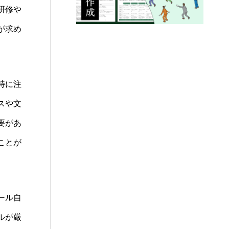
研修や
が求め
特に注
スや文
要があ
ことが
ール自
ルが厳