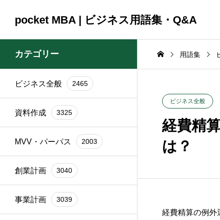
pocket MBA | ビジネス用語集・Q&A
カテゴリー
用語集
ビジネス全般
2465
コンサルティング
コンサルティング
ビジネス全般
2465
資料作成
3325
2025.09.23
2025.09.23
ビジネス全般
資料作成
3325
頼時
ブランド再構築の際に
銀行交渉の一
経費精
イン
関係者を巻き込むコツ
間はどれくら
MVV・パーパス
2003
は？
は？
か？
創業計画
3040
事業計画
3039
経費精算の例外