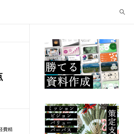
事業計画
3039
ティング
コンサルティング
コ
コンサルティング
2622
.23
2025.09.23
2
ューデリジェ
クラウド移行に必要な
I
点
成果物には何が
事前準備は何か？
の
るか？
こ
経費精