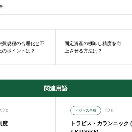
般
旅費規程の合理化と不
固定資産の棚卸し精度を向
止のポイントは？
上させる方法は？
関連用語
0
0
ビジネス全般
制度
トラビス・カランニック (T
s Kalanick)