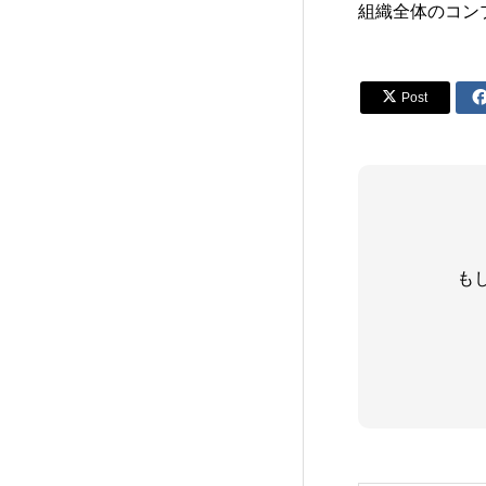
組織全体のコン

Post
も