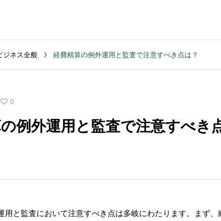
ビジネス全般
経費精算の例外運用と監査で注意すべき点は？
MVV・パーパス
2003
コンサルティング
コンサル
創業計画
3040
2025.09.23
2025.09
0
般的な期
キャッシュフロー改善
M&Aデ
算の例外運用と監査で注意すべき
いです
を依頼する前の準備は
ンスの
何か？
含まれ
運用と監査において注意すべき点は多岐にわたります。まず、