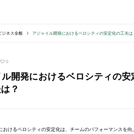
ビジネス全般
アジャイル開発におけるベロシティの安定化の工夫は
MVV・パーパス
2003
コンサルティング
コンサル
創業計画
3040
2025.09.23
2025.09
0
般的な期
キャッシュフロー改善
M&Aデ
イル開発におけるベロシティの安
いです
を依頼する前の準備は
ンスの
夫は？
何か？
含まれ
におけるベロシティの安定化は、チームのパフォーマンスを向