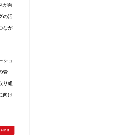
スが向
グの活
つなが
ーショ
の管
取り組
に向け
Pin it