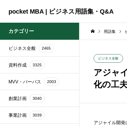
pocket MBA | ビジネス用語集・Q&A
カテゴリー
用語集
ビジネス全般
2465
コンサルティング
コンサルティング
ビジネス全般
2465
資料作成
3325
2025.09.23
2025.09.23
ビジネス全般
資料作成
3325
頼時
ブランド再構築の際に
銀行交渉の一
アジャ
イン
関係者を巻き込むコツ
間はどれくら
MVV・パーパス
2003
化の工
は？
か？
創業計画
3040
事業計画
3039
アジャイル開発