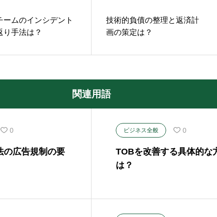
チームのインシデント
技術的負債の整理と返済計
返り手法は？
画の策定は？
関連用語
0
0
ビジネス全般
法の広告規制の要
TOBを改善する具体的な
は？