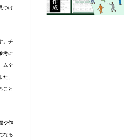
見つけ
す。チ
参考に
ーム全
また、
ること
標や作
になる