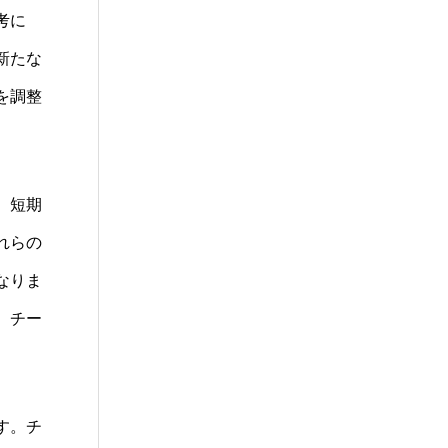
考に
新たな
を調整
、短期
れらの
なりま
、チー
す。チ