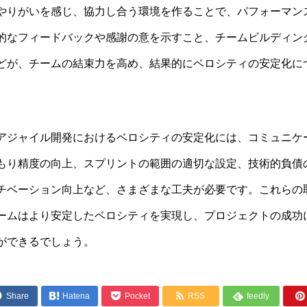
やりがいを感じ、協力し合う環境を作ることで、パフォーマン
的なフィードバックや感謝の意を示すこと、チームビルディン
どが、チームの結束力を高め、結果的にベロシティの安定化に
アジャイル開発におけるベロシティの安定化には、コミュニケ
もり精度の向上、スプリントの範囲の適切な設定、技術的負債
チベーション向上など、さまざまな工夫が必要です。これらの
ームはより安定したベロシティを実現し、プロジェクトの成功
ができるでしょう。




Share

Hatena
Pocket
RSS
feedly
