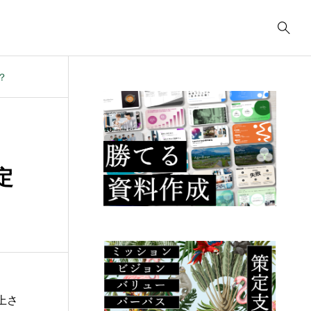
？
事業計画
3039
ティング
コンサルティング
コ
コンサルティング
2622
.23
2025.09.23
2
ューデリジェ
クラウド移行に必要な
I
定
成果物には何が
事前準備は何か？
の
るか？
こ
上さ