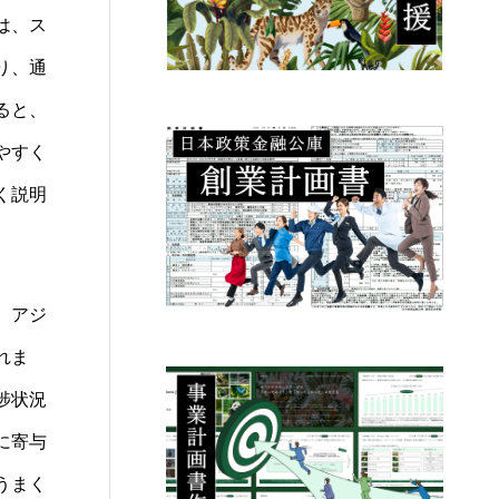
は、ス
り、通
ると、
やすく
く説明
。アジ
れま
捗状況
に寄与
うまく