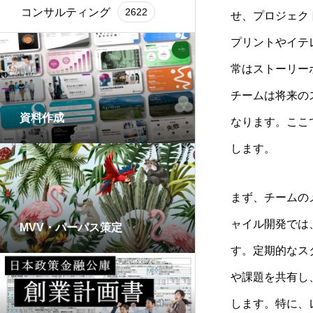
コンサルティング
2622
せ、プロジェク
プリントやイテ
常はストーリー
チームは将来の
資料作成
なります。ここ
します。
まず、チームの
ャイル開発では
MVV・パーパス策定
す。定期的なス
や課題を共有し
します。特に、