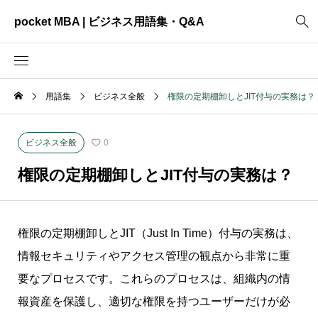
pocket MBA | ビジネス用語集・Q&A
用語集
ビジネス全般
権限の定期棚卸しとJIT付与の実務は？
2465
ビジネス全般
3325
資料作成
ビジネス全般
0
2003
MVV・パーパス
権限の定期棚卸しとJIT付与の実務は？
3040
創業計画
3039
事業計画
権限の定期棚卸しとJIT（Just In Time）付与の実務は、
2622
コンサルティング
情報セキュリティやアクセス管理の観点から非常に重
要なプロセスです。これらのプロセスは、組織内の情
報資産を保護し、適切な権限を持つユーザーだけが必