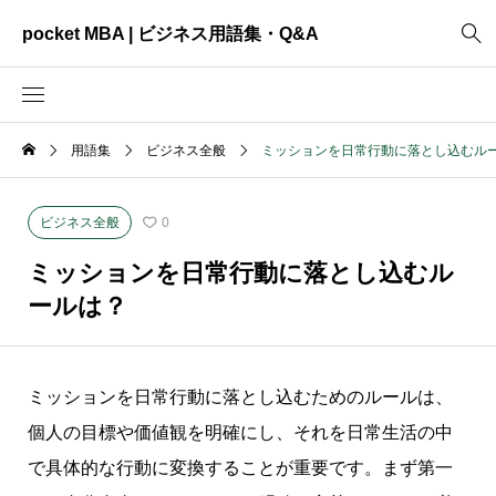
pocket MBA | ビジネス用語集・Q&A
用語集
ビジネス全般
ミッションを日常行動に落とし込むル
2465
ビジネス全般
3325
資料作成
ビジネス全般
0
2003
MVV・パーパス
ミッションを日常行動に落とし込むル
3040
創業計画
ールは？
3039
事業計画
2622
コンサルティング
ミッションを日常行動に落とし込むためのルールは、
個人の目標や価値観を明確にし、それを日常生活の中
で具体的な行動に変換することが重要です。まず第一