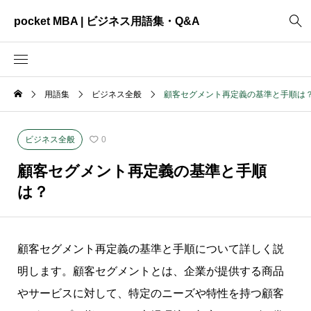
pocket MBA | ビジネス用語集・Q&A
用語集
ビジネス全般
顧客セグメント再定義の基準と手順は
2465
ビジネス全般
3325
資料作成
ビジネス全般
0
2003
MVV・パーパス
顧客セグメント再定義の基準と手順
3040
創業計画
は？
3039
事業計画
2622
コンサルティング
顧客セグメント再定義の基準と手順について詳しく説
明します。顧客セグメントとは、企業が提供する商品
やサービスに対して、特定のニーズや特性を持つ顧客