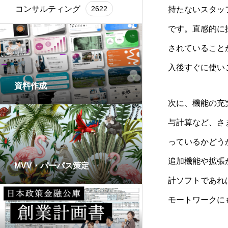
コンサルティング
2622
持たないスタッ
です。直感的に
されていること
入後すぐに使い
資料作成
次に、機能の充
与計算など、さ
っているかどう
追加機能や拡張
MVV・パーパス策定
計ソフトであれ
モートワークに