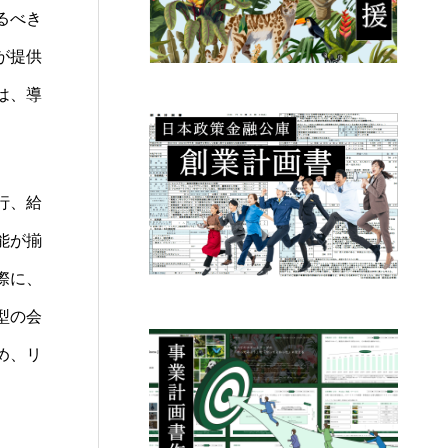
るべき
が提供
は、導
行、給
能が揃
際に、
型の会
め、リ