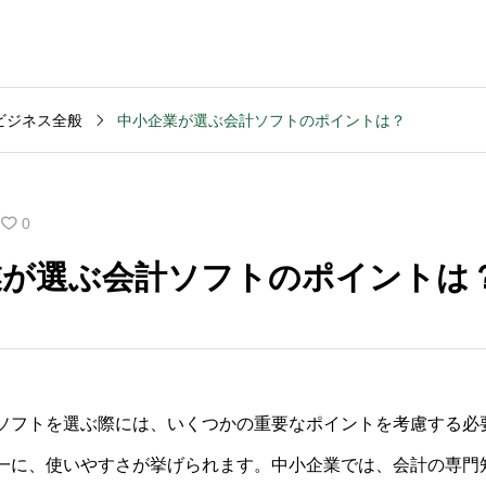
ビジネス全般
中小企業が選ぶ会計ソフトのポイントは？
MVV・パーパス
2003
コンサルティング
コンサル
創業計画
3040
2025.09.23
2025.09
0
般的な期
キャッシュフロー改善
M&Aデ
業が選ぶ会計ソフトのポイントは
いです
を依頼する前の準備は
ンスの
何か？
含まれ
ソフトを選ぶ際には、いくつかの重要なポイントを考慮する必
一に、使いやすさが挙げられます。中小企業では、会計の専門