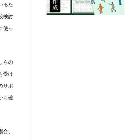
いるた
較検討
に使っ
しらの
を受け
のサポ
かも確
場合、