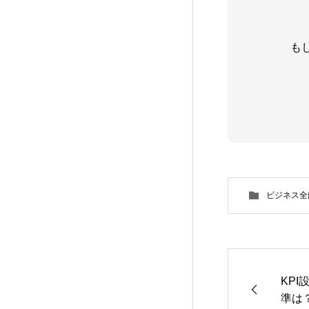
も
ビジネス全
KP
準は