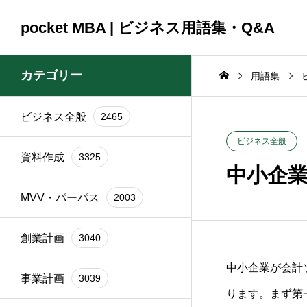
pocket MBA | ビジネス用語集・Q&A
カテゴリー
用語集
ビジネス全般
2465
コンサルティング
コンサルティング
ビジネス全般
2465
資料作成
3325
2025.09.23
2025.09.23
ビジネス全般
資料作成
3325
頼時
ブランド再構築の際に
銀行交渉の一
中小企
イン
関係者を巻き込むコツ
間はどれくら
MVV・パーパス
2003
は？
か？
創業計画
3040
中小企業が会計
事業計画
3039
ります。まず第