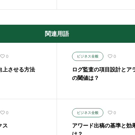
関連用語
0
0
ビジネス全般
向上させる方法
ログ監査の項目設計とア
の閾値は？
0
0
ビジネス全般
クス
アワード出稿の基準と効
は？