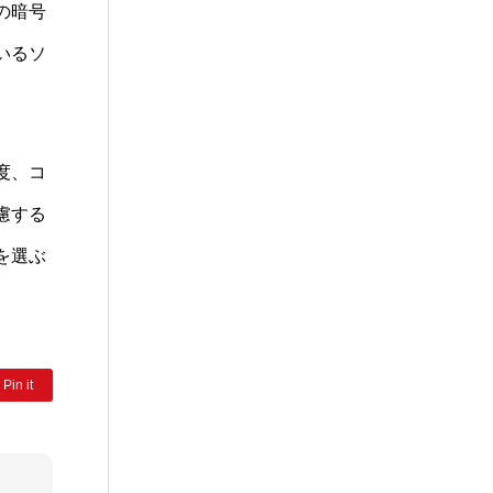
の暗号
いるソ
度、コ
慮する
を選ぶ
Pin it