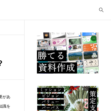
事業計画
3039
ティング
コンサルティング
コ
コンサルティング
2622
.23
2025.09.23
2
ューデリジェ
クラウド移行に必要な
I
？
成果物には何が
事前準備は何か？
の
るか？
こ
要があ
知識を