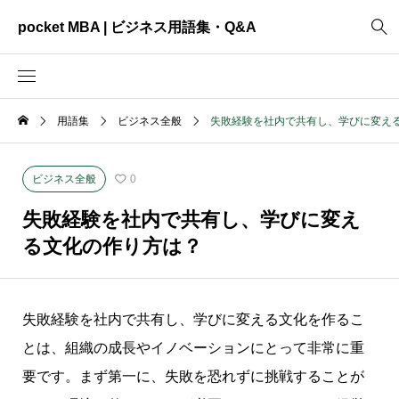
pocket MBA | ビジネス用語集・Q&A
用語集
ビジネス全般
失敗経験を社内で共有し、学びに変え
2465
ビジネス全般
3325
資料作成
ビジネス全般
0
2003
MVV・パーパス
失敗経験を社内で共有し、学びに変え
3040
創業計画
る文化の作り方は？
3039
事業計画
2622
コンサルティング
失敗経験を社内で共有し、学びに変える文化を作るこ
とは、組織の成長やイノベーションにとって非常に重
要です。まず第一に、失敗を恐れずに挑戦することが