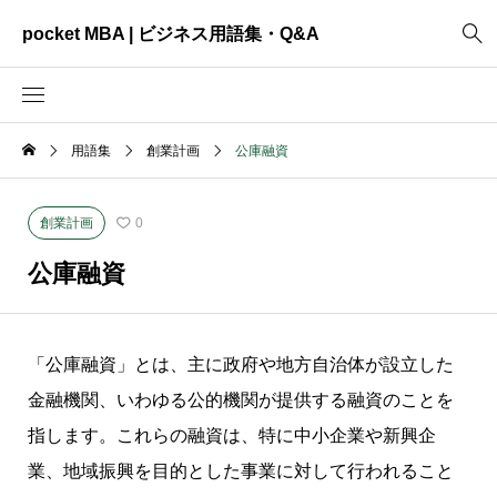
pocket MBA | ビジネス用語集・Q&A
用語集
創業計画
公庫融資
2465
ビジネス全般
3325
資料作成
創業計画
0
2003
MVV・パーパス
公庫融資
3040
創業計画
3039
事業計画
「公庫融資」とは、主に政府や地方自治体が設立した
2622
コンサルティング
金融機関、いわゆる公的機関が提供する融資のことを
指します。これらの融資は、特に中小企業や新興企
業、地域振興を目的とした事業に対して行われること