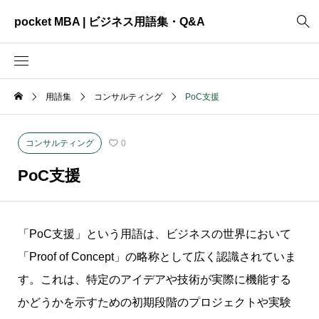
pocket MBA | ビジネス用語集・Q&A
用語集
コンサルティング
PoC支援
2465
ビジネス全般
3325
資料作成
コンサルティング
0
2003
MVV・パーパス
PoC支援
3040
創業計画
3039
事業計画
「PoC支援」という用語は、ビジネスの世界において
2622
コンサルティング
「Proof of Concept」の略称として広く認識されていま
す。これは、特定のアイデアや技術が実際に機能する
かどうかを示すための初期段階のプロジェクトや実験